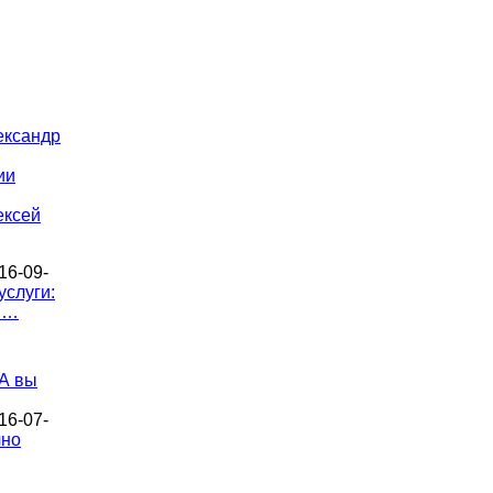
16-09-
услуги:
.…
 А вы
16-07-
чно