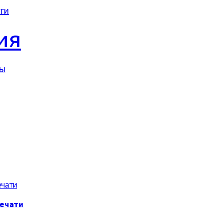
ги
ия
ты
ечати