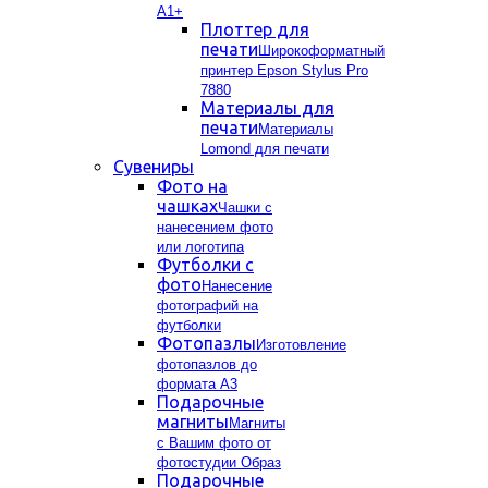
А1+
Плоттер для
печати
Широкоформатный
принтер Epson Stylus Pro
7880
Материалы для
печати
Материалы
Lomond для печати
Сувениры
Фото на
чашках
Чашки с
нанесением фото
или логотипа
Футболки с
фото
Нанесение
фотографий на
футболки
Фотопазлы
Изготовление
фотопазлов до
формата А3
Подарочные
магниты
Магниты
с Вашим фото от
фотостудии Образ
Подарочные