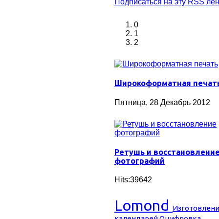
Подписаться на эту RSS лен
0
1
2
Широкоформатная печат
Пятница, 28 Декабрь 2012
Ретушь и восстановлени
фотографий
Hits:39642
Lomond
Изготовлен
календарей
Оцифровка