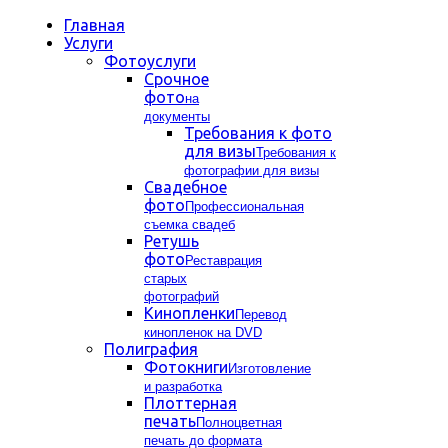
Главная
Услуги
Фотоуслуги
Срочное
фото
на
документы
Требования к фото
для визы
Требования к
фотографии для визы
Свадебное
фото
Профессиональная
съемка свадеб
Ретушь
фото
Реставрация
старых
фотографий
Кинопленки
Перевод
кинопленок на DVD
Полиграфия
Фотокниги
Изготовление
и разработка
Плоттерная
печать
Полноцветная
печать до формата