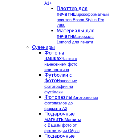
А1+
Плоттер для
печати
Широкоформатный
принтер Epson Stylus Pro
7880
Материалы для
печати
Материалы
Lomond для печати
Сувениры
Фото на
чашках
Чашки с
нанесением фото
или логотипа
Футболки с
фото
Нанесение
фотографий на
футболки
Фотопазлы
Изготовление
фотопазлов до
формата А3
Подарочные
магниты
Магниты
с Вашим фото от
фотостудии Образ
Подарочные