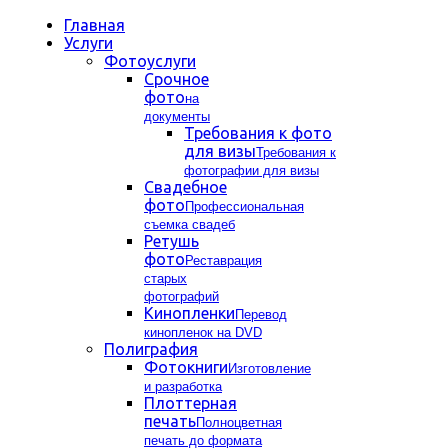
Главная
Услуги
Фотоуслуги
Срочное
фото
на
документы
Требования к фото
для визы
Требования к
фотографии для визы
Свадебное
фото
Профессиональная
съемка свадеб
Ретушь
фото
Реставрация
старых
фотографий
Кинопленки
Перевод
кинопленок на DVD
Полиграфия
Фотокниги
Изготовление
и разработка
Плоттерная
печать
Полноцветная
печать до формата