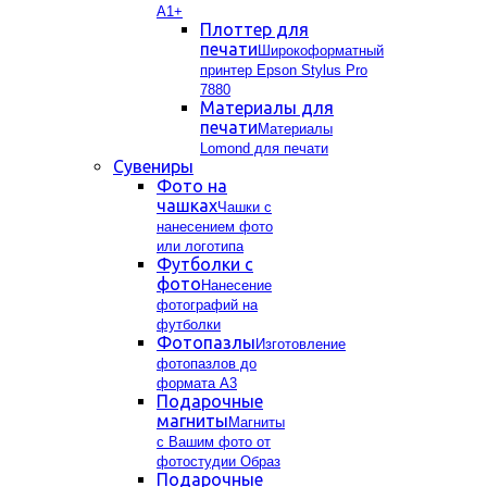
А1+
Плоттер для
печати
Широкоформатный
принтер Epson Stylus Pro
7880
Материалы для
печати
Материалы
Lomond для печати
Сувениры
Фото на
чашках
Чашки с
нанесением фото
или логотипа
Футболки с
фото
Нанесение
фотографий на
футболки
Фотопазлы
Изготовление
фотопазлов до
формата А3
Подарочные
магниты
Магниты
с Вашим фото от
фотостудии Образ
Подарочные