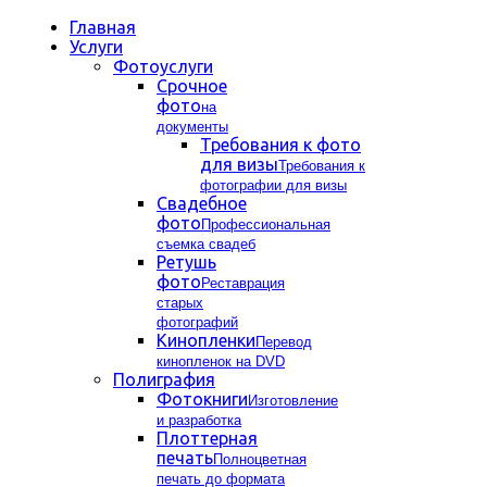
Главная
Услуги
Фотоуслуги
Срочное
фото
на
документы
Требования к фото
для визы
Требования к
фотографии для визы
Свадебное
фото
Профессиональная
съемка свадеб
Ретушь
фото
Реставрация
старых
фотографий
Кинопленки
Перевод
кинопленок на DVD
Полиграфия
Фотокниги
Изготовление
и разработка
Плоттерная
печать
Полноцветная
печать до формата