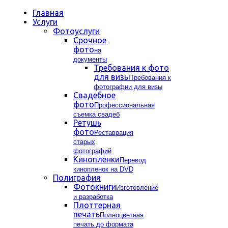
Главная
Услуги
Фотоуслуги
Срочное
фото
на
документы
Требования к фото
для визы
Требования к
фотографии для визы
Свадебное
фото
Профессиональная
съемка свадеб
Ретушь
фото
Реставрация
старых
фотографий
Кинопленки
Перевод
кинопленок на DVD
Полиграфия
Фотокниги
Изготовление
и разработка
Плоттерная
печать
Полноцветная
печать до формата