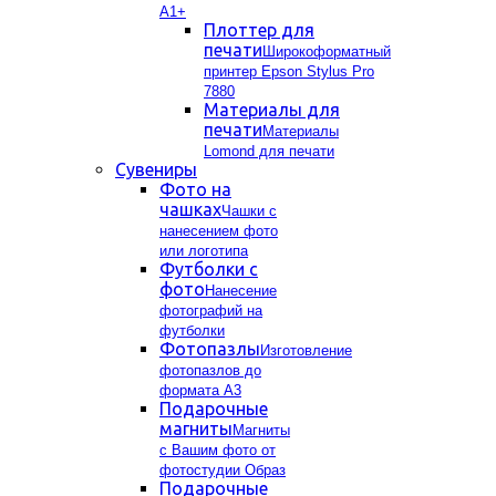
А1+
Плоттер для
печати
Широкоформатный
принтер Epson Stylus Pro
7880
Материалы для
печати
Материалы
Lomond для печати
Сувениры
Фото на
чашках
Чашки с
нанесением фото
или логотипа
Футболки с
фото
Нанесение
фотографий на
футболки
Фотопазлы
Изготовление
фотопазлов до
формата А3
Подарочные
магниты
Магниты
с Вашим фото от
фотостудии Образ
Подарочные